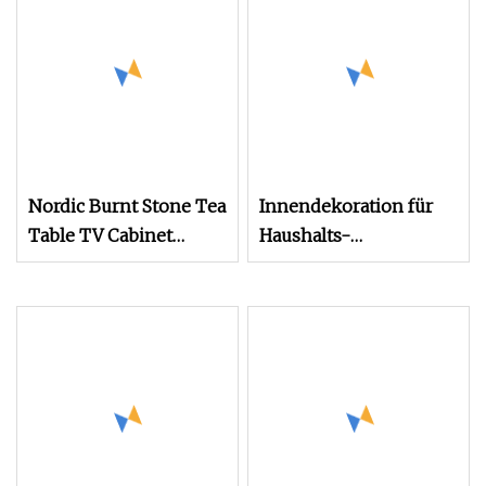
Waschbecken aus
gesintertem Stein,
Wandmontage,
Badezimmer-
Waschtischmöbel aus
Holz
Nordic Burnt Stone Tea
Innendekoration für
Table TV Cabinet
Haushalts-
Kombination Simple
Loungemöbel aus
Modern Multi
gesintertem Stein,
individuell angepasst