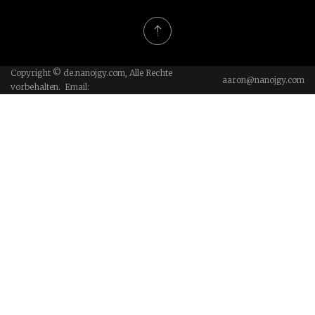
GmbH.
Copyright © de.nanojgy.com, Alle Rechte
aaron@nanojgy.com
vorbehalten. Email: