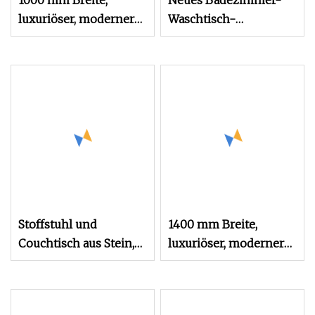
1000 mm Breite,
Neues Badezimmer-
luxuriöser, moderner
Waschtisch-
Design-Spiegel mit
Waschbecken aus
LED-
Naturmarmorstein,
Hintergrundbeleuchtung,
maßgeschneiderte
Sintersteinplatte,
Badezimmermöbel
Keramikwaschbecken,
Holz-Badezimmer-
Waschtischmöbel
Stoffstuhl und
1400 mm Breite,
Couchtisch aus Stein,
luxuriöser, moderner
Möbel für Fast-Food-
Design-LED-Spiegel
Restaurants
mit
Hintergrundbeleuchtung,