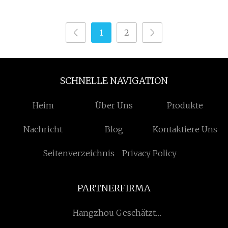
Design Neue
Wohnzimmermöbel
Badezimmer-
nach Maß
1
2
Arbeitsplatte aus
gesintertem Stein
SCHNELLE NAVIGATION
Heim
Über Uns
Produkte
Nachricht
Blog
Kontaktiere Uns
Seitenverzeichnis
Privacy Policy
PARTNERFIRMA
Hangzhou Geschätzt
Medizintechnik Co.,