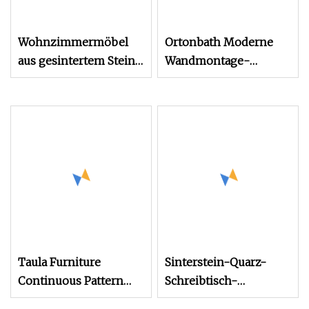
Wohnzimmermöbel
Ortonbath Moderne
aus gesintertem Stein
Wandmontage-
mit einfachen Linien
Lamellenwaschbecken
aus Keramik,
Badezimmer,
Doppelschicht-
Waschtischunterschrank
aus Holz, Kunststein-
Badezimmermöbel
mit LED-
Spiegelschrank
Taula Furniture
Sinterstein-Quarz-
Continuous Pattern
Schreibtisch-
2022 Modernes
Tischplatte-