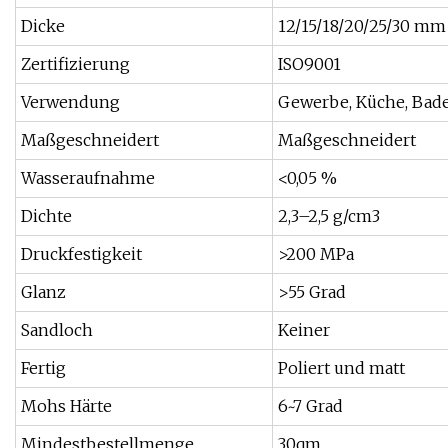
Dicke
12/15/18/20/25/30 mm
Zertifizierung
ISO9001
Verwendung
Gewerbe, Küche, Bad
Maßgeschneidert
Maßgeschneidert
Wasseraufnahme
<0,05 %
Dichte
2,3–2,5 g/cm3
Druckfestigkeit
>200 MPa
Glanz
>55 Grad
Sandloch
Keiner
Fertig
Poliert und matt
Mohs Härte
6~7 Grad
Mindestbestellmenge
30qm