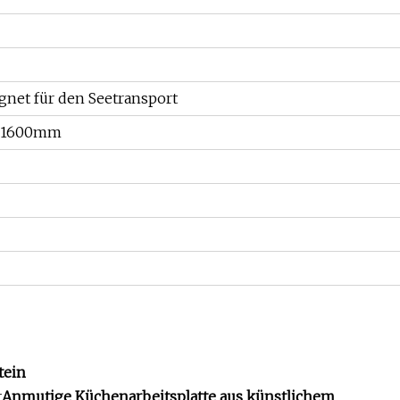
gnet für den Seetransport
*1600mm
tein
t
Anmutige Küchenarbeitsplatte aus künstlichem