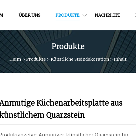
IM
ÜBER UNS
PRODUKTE
NACHRICHT
Produkte
Heim
>
Produkte
>
Künstliche Steindekoration
>
Inhalt
Anmutige Küchenarbeitsplatte aus
künstlichem Quarzstein
Produktanzeige: Anmutiger, künstlicher Quarzstein für