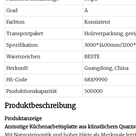
Grad
A
Farbton
Konsistent
Transportpaket
Holzverpackung, geei
Spezifikation
3000*1400mm/3200
Warenzeichen
BESTE
Herkunft
Guangdong, China
HS-Code
68109990
Produktionskapazität
500.000
Produktbeschreibung
Produktanzeige
Anmutige Küchenarbeitsplatte aus künstlichem Quarzs
Mit Natursteinoptik und hoher Härte als Merkmale.Jetz