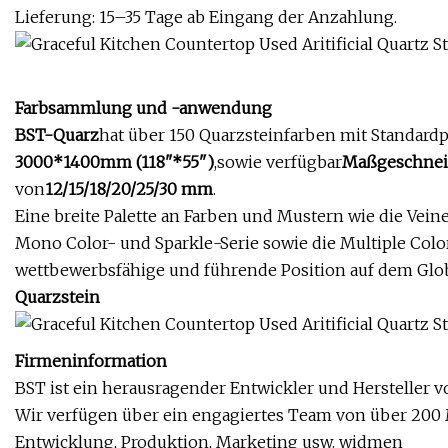
Lieferung: 15–35 Tage ab Eingang der Anzahlung.
Farbsammlung und -anwendung
BST-Quarz
hat über 150 Quarzsteinfarben mit Standard
3000*1400mm (118"*55")
,sowie verfügbar
Maßgeschnei
von
12/15/18/20/25/30 mm
.
Eine breite Palette an Farben und Mustern wie die Veine
Mono Color- und Sparkle-Serie sowie die Multiple Color
wettbewerbsfähige und führende Position auf dem Glo
Quarzstein
Firmeninformation
BST ist ein herausragender Entwickler und Hersteller v
Wir verfügen über ein engagiertes Team von über 200 
Entwicklung, Produktion, Marketing usw. widmen