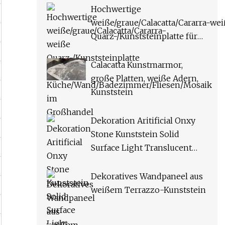
Hochwertige
weiße/graue/Calacatta/Cararra-we
Quarz-/Kunststeinplatte für
Küche/Wand/Badezimmer/Fliesen
im Großhandel
Calacatta Kunstmarmor,
große Platten, weiße Adern,
Kunststein
Dekoration Aritificial Onxy
Stone Kunststein Solid
Surface Light Translucent
Solid Surface Panels
Dekoratives Wandpaneel aus
weißem Terrazzo-Kunststein