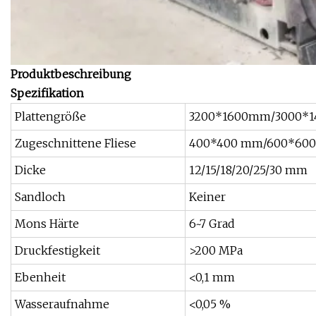
Produktbeschreibung
Spezifikation
Plattengröße
3200*1600mm/3000*1
Zugeschnittene Fliese
400*400 mm/600*60
Dicke
12/15/18/20/25/30 mm
Sandloch
Keiner
Mons Härte
6~7 Grad
Druckfestigkeit
>200 MPa
Ebenheit
<0,1 mm
Wasseraufnahme
<0,05 %