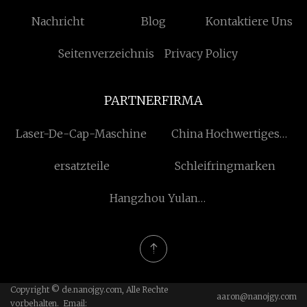
Nachricht
Blog
Kontaktiere Uns
Seitenverzeichnis
Privacy Policy
PARTNERFIRMA
Laser-De-Cap-Maschine
China Hochwertiges
Kreditkartenetui RFID-
ersatzteile
Schleifringmarken
blockierendes Tuch
Strahlenschutzgewebe
Hangzhou Yulan
zum Verkauf Hersteller
Technologie Co., Ltd.
und Lieferanten -
Großhandel - Fuliong
Textile
Copyright © de.nanojgy.com, Alle Rechte
aaron@nanojgy.com
vorbehalten. Email: