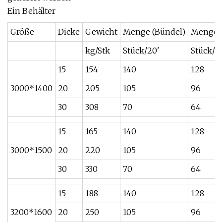
Ein Behälter
Größe
Dicke
Gewicht
Menge (Bündel)
Menge 
kg/Stk
Stück/20'
Stück/2
15
154
140
128
3000*1400
20
205
105
96
30
308
70
64
15
165
140
128
3000*1500
20
220
105
96
30
330
70
64
15
188
140
128
3200*1600
20
250
105
96