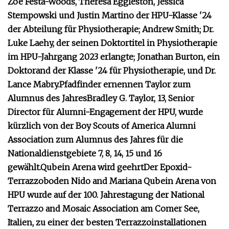
Zoe Festa-Woods, Theresa Eggleston, Jessica
Stempowski und Justin Martino der HPU-Klasse '24
der Abteilung für Physiotherapie; Andrew Smith; Dr.
Luke Laehy, der seinen Doktortitel in Physiotherapie
im HPU-Jahrgang 2023 erlangte; Jonathan Burton, ein
Doktorand der Klasse '24 für Physiotherapie, und Dr.
Lance Mabry.
Pfadfinder ernennen Taylor zum
Alumnus des Jahres
Bradley G. Taylor, 13, Senior
Director für Alumni-Engagement der HPU, wurde
kürzlich von der Boy Scouts of America Alumni
Association zum Alumnus des Jahres für die
Nationaldienstgebiete 7, 8, 14, 15 und 16
gewählt.
Qubein Arena wird geehrt
Der Epoxid-
Terrazzoboden Nido and Mariana Qubein Arena von
HPU wurde auf der 100. Jahrestagung der National
Terrazzo and Mosaic Association am Comer See,
Italien, zu einer der besten Terrazzoinstallationen