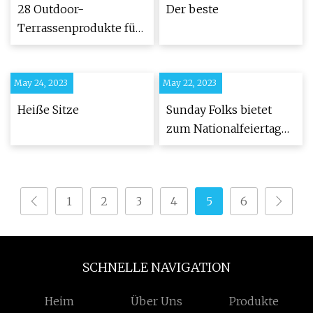
28 Outdoor-
Der beste
Terrassenprodukte für
den Sommer
May 24, 2023
May 22, 2023
Heiße Sitze
Sunday Folks bietet
zum Nationalfeiertag
Nasi-Lemak-Eis an
1
2
3
4
5
6
SCHNELLE NAVIGATION
Heim
Über Uns
Produkte