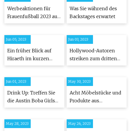
Besucher und
und
Werbeaktionen für
Was Sie während des
Siedlerfamilien an
Zieleinnahmenquellen
Frauenfußball 2023 auf
Backstages erwartet
dem Yurcak Field
Jun 05, 2023
Jun 03, 2023
Ein früher Blick auf
Hollywood-Autoren
Hiraeth im kurzen
streiken zum dritten
Norden
Monat wegen Löhnen
und
Jun 01, 2023
May 30, 2023
Arbeitsbedingungen
Drink Up: Treffen Sie
Acht Möbelstücke und
die Austin Boba Girls
Produkte aus
aus dem Boba-
nachhaltigen
Teeladen Terrazzo Tea
Materialien
May 28, 2023
in East Austin
May 26, 2023